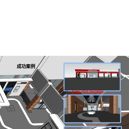
成功案例
13679136098