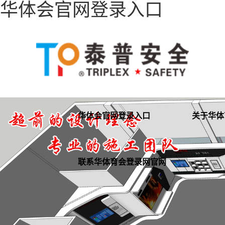
华体会官网登录入口
华体会官网登录入口
关于华体
联系华体育会登录网官网