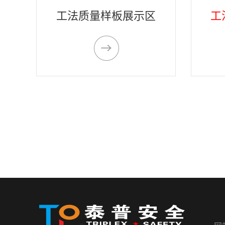
工法质量样板展示区
工