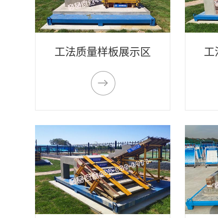
工法质量样板展示区
工