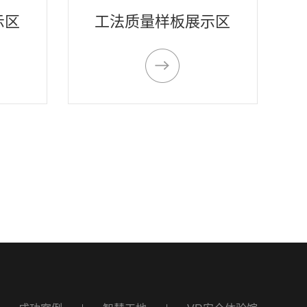
示区
工法质量样板展示区