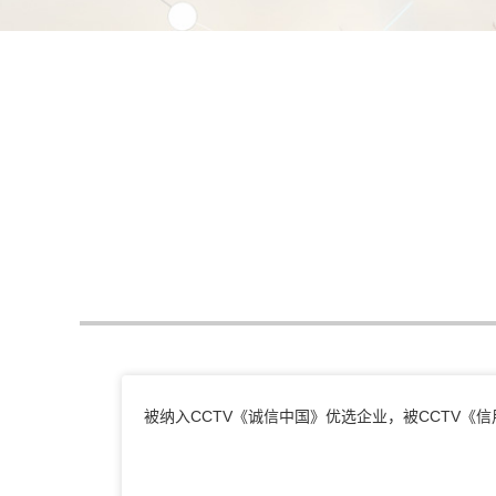
被纳入CCTV《诚信中国》优选企业，被CCTV《