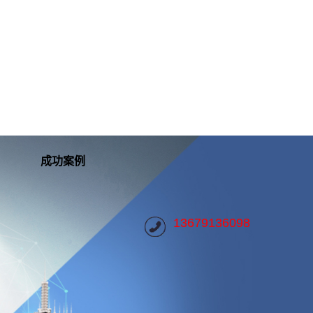
成功案例
13679136098