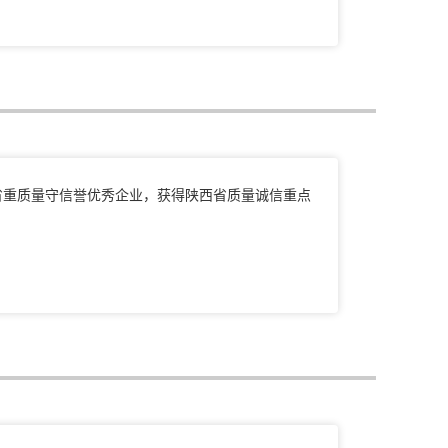
省重质量守信誉优秀企业，获得陕西省质量诚信重点