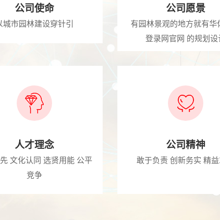
公司使命
公司愿景
以城市园林建设穿针引
有园林景观的地方就有华
登录网官网 的规划设
人才理念
公司精神
先 文化认同 选贤用能 公平
敢于负责 创新务实 精
竞争