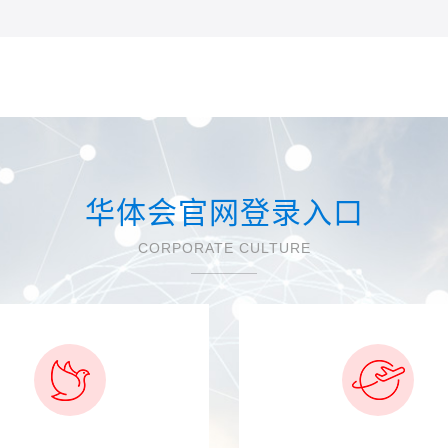
华体会官网登录入口
CORPORATE CULTURE