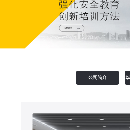
公司简介
华