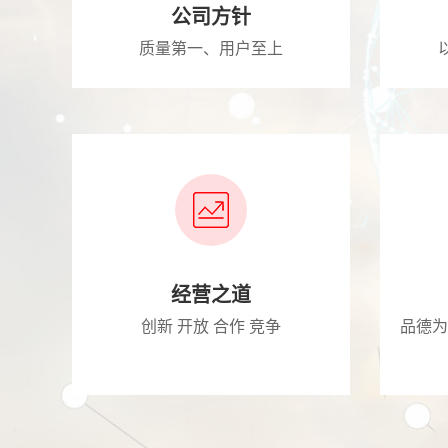
公司方针
质量第一、用户至上
经营之道
创新 开放 合作 竞争
品德为