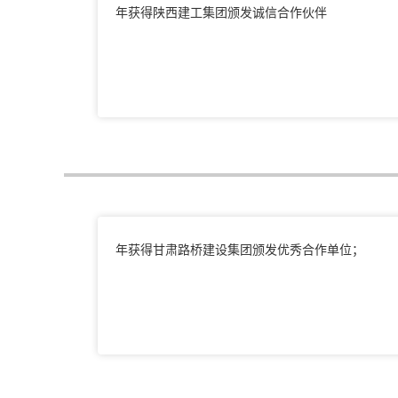
年获得陕西建工集团颁发诚信合作伙伴
年获得甘肃路桥建设集团颁发优秀合作单位；