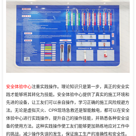
安全体验中心
注重实践操作。理论知识只是第一步，真正的安全实
践才能够将其转化为技能。安全体验中心提供了真实的施工环境和
先进的设备，让工友们可以亲自操作，学习正确的施工风险规避方
法。无论是虚拟灭火、CPR现场急救还是智能触电，都可以在安全
体验中心进行实践操作，提升自己的操作技能，并熟悉各种安全设
备的使用方法。这种实践操作使工友们能够更加熟练地应对工作中
的挑战，减少操作失误的发生，保证施工生产的准确性和安全性。