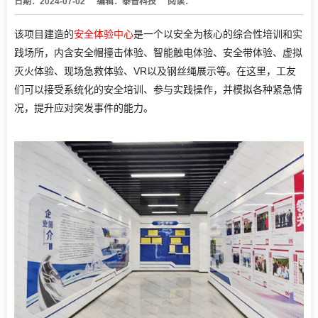
日期：2024-07-02
编辑：泰普科技
阅读：
该项目建造的
安全体验中心
是一个以安全为核心的综合性培训和实
践场所，内含安全帽撞击体验、智能触电体验、安全带体验、虚拟
灭火体验、现场急救体验、VR以及钢丝绳展示等。在这里，工友
们可以接受系统化的安全培训、参与实践操作，并模拟各种紧急情
况，提升应对突发事件的能力。