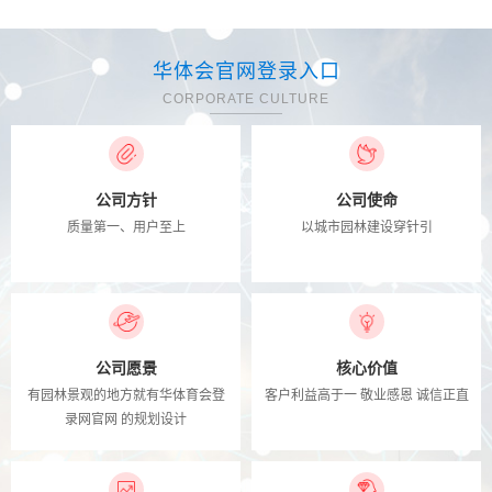
华体会官网登录入口
CORPORATE CULTURE
公司方针
公司使命
质量第一、用户至上
以城市园林建设穿针引
公司愿景
核心价值
有园林景观的地方就有华体育会登
客户利益高于一 敬业感恩 诚信正直
录网官网 的规划设计