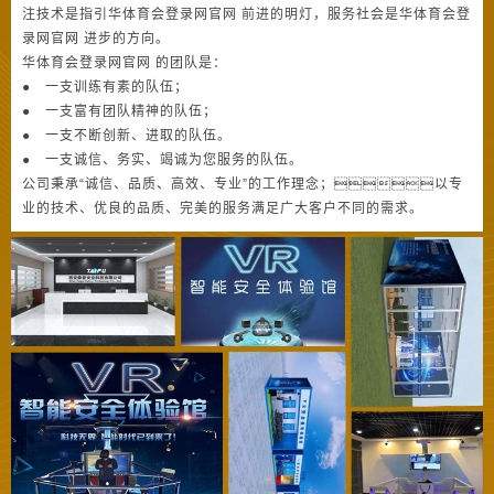
注技术是指引华体育会登录网官网 前进的明灯，服务社会是华体育会登
录网官网 进步的方向。
华体育会登录网官网 的团队是：
● 一支训练有素的队伍；
● 一支富有团队精神的队伍；
● 一支不断创新、进取的队伍。
● 一支诚信、务实、竭诚为您服务的队伍。
公司秉承“诚信、品质、高效、专业”的工作理念；以专
业的技术、优良的品质、完美的服务满足广大客户不同的需求。