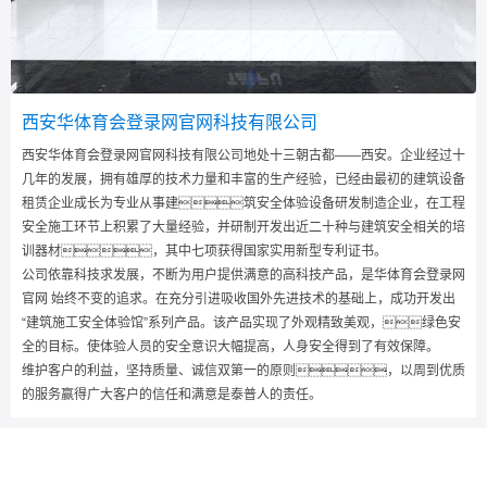
西安华体育会登录网官网科技有限公司
西安华体育会登录网官网科技有限公司地处十三朝古都——西安。企业经过十
几年的发展，拥有雄厚的技术力量和丰富的生产经验，已经由最初的建筑设备
租赁企业成长为专业从事建筑安全体验设备研发制造企业，在工程
安全施工环节上积累了大量经验，并研制开发出近二十种与建筑安全相关的培
训器材，其中七项获得国家实用新型专利证书。
公司依靠科技求发展，不断为用户提供满意的高科技产品，是华体育会登录网
官网 始终不变的追求。在充分引进吸收国外先进技术的基础上，成功开发出
“建筑施工安全体验馆”系列产品。该产品实现了外观精致美观，绿色安
全的目标。使体验人员的安全意识大幅提高，人身安全得到了有效保障。
维护客户的利益，坚持质量、诚信双第一的原则，以周到优质
的服务赢得广大客户的信任和满意是泰普人的责任。