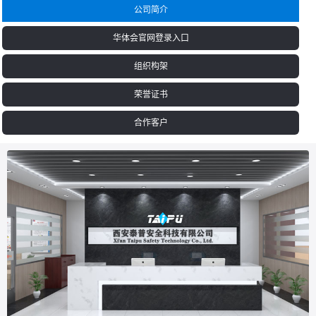
公司简介
华体会官网登录入口
组织构架
荣誉证书
合作客户