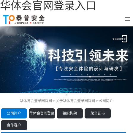
华体会官网登录入口
华体育会登录网官网
>
关于华体育会登录网官网
>
公司简介
公司简介
华体会官网登录
组织构架
荣誉证书
入口
合作客户