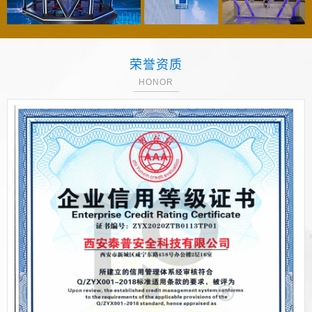
荣誉资质
HONOR