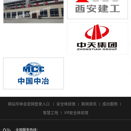
网站华体会官网登录入口
安全体验馆
新闻资讯
成功案例
智慧工地
VR安全体验馆
全国服务热线：